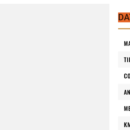
DA
M
TI
C
AN
M
K