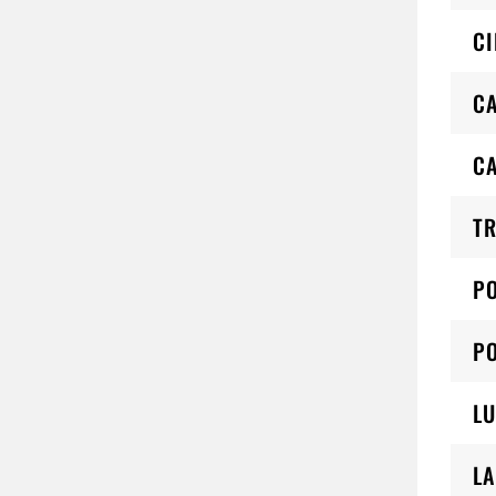
CI
CA
C
TR
PO
PO
LU
LA