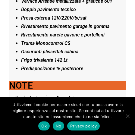
Vernice Artense metallizzata + grafiche 60Y
Doppio pavimento tecnico
Presa esterna 12V/220V/tv/sat
Rivestimento pavimento garage in gomma
Rivestimento parete gavone e portelloni
Truma Monocontrol CS
Oscuranti plissettati cabina
Frigo trivalente 142 Lt
Predisposizione tv posteriore
NOTE
Il veicolo è così configurato:
Utilizziamo i cookie per essere sicuri che tu possa avere la
Adria Matrix 670SL 60Y 2.2 140cv
migliore esperienza sul nostro sito. Se continui ad utilizzare
questo sito noi assumiamo che tu ne sia felice.
Ok
No
Privacy policy
Cambio automatico