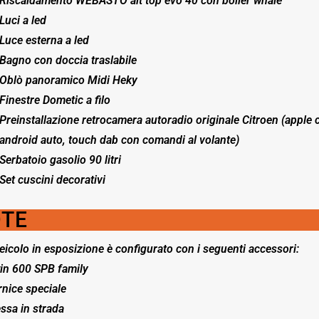
Riscaldamento WEBASTO ait top evo 40 con boiler whale
Luci a led
Luce esterna a led
Bagno con doccia traslabile
Oblò panoramico Midi Heky
Finestre Dometic a filo
Preinstallazione retrocamera autoradio originale Citroen (apple c
android auto, touch dab con comandi al volante)
Serbatoio gasolio 90 litri
Set cuscini decorativi
TE
veicolo in esposizione è configurato con i seguenti accessori:
in 600 SPB family
rnice speciale
ssa in strada