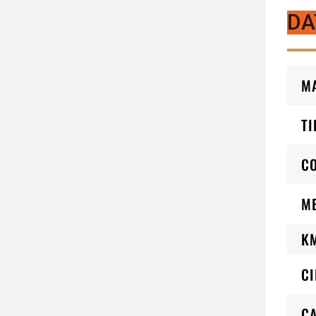
DA
M
TI
C
M
K
CI
CA