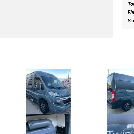
To
Fin
Si