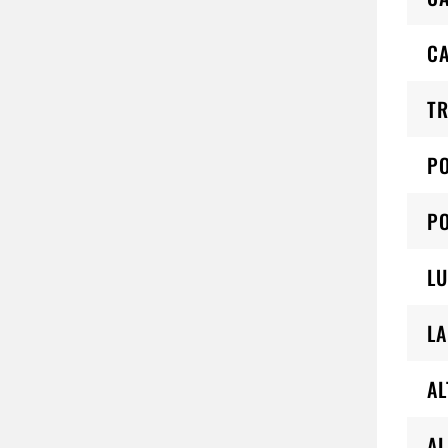
C
TR
PO
PO
LU
L
AL
AL