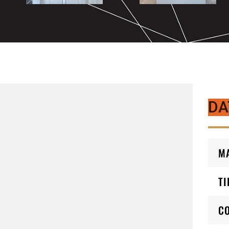
DA
M
TI
C