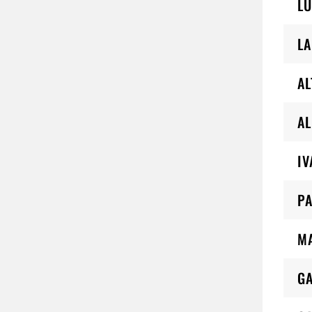
LU
L
AL
AL
IV
PA
M
G