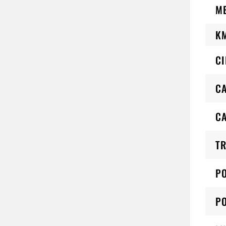
M
K
CI
CA
C
TR
PO
PO