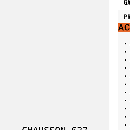
GA
P
AC