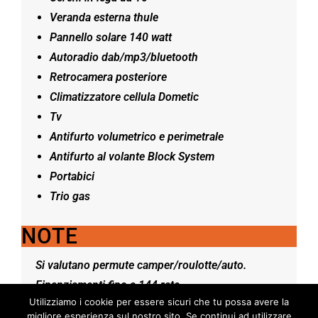
Veranda esterna thule
Pannello solare 140 watt
Autoradio dab/mp3/bluetooth
Retrocamera posteriore
Climatizzatore cellula Dometic
Tv
Antifurto volumetrico e perimetrale
Antifurto al volante Block System
Portabici
Trio gas
NOTE
Si valutano permute camper/roulotte/auto.
Finanziamenti fino a 144 rate
Utilizziamo i cookie per essere sicuri che tu possa avere la
Finanziamenti con 59 mini rate e maxi rata.
migliore esperienza sul nostro sito. Se continui ad utilizzare