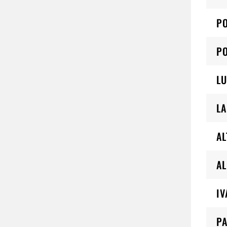
PO
PO
LU
L
AL
AL
IV
PA