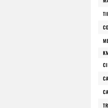
M
TI
C
M
K
CI
CA
C
TR