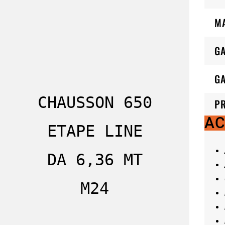
M
G
GA
CHAUSSON 650
P
AC
ETAPE LINE
DA 6,36 MT
M24