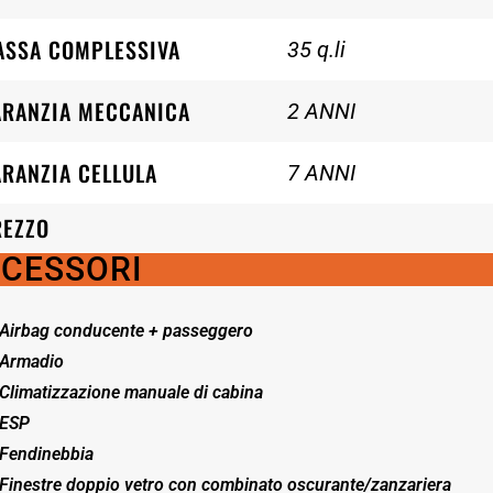
ASSA COMPLESSIVA
35 q.li
ARANZIA MECCANICA
2 ANNI
RANZIA CELLULA
7 ANNI
REZZO
CESSORI
Airbag conducente + passeggero
Armadio
Climatizzazione manuale di cabina
ESP
Fendinebbia
Finestre doppio vetro con combinato oscurante/zanzariera