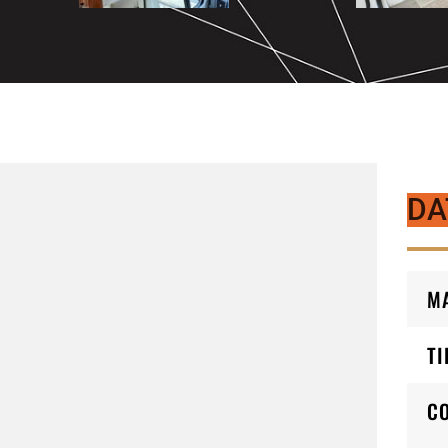
DA
M
TI
C