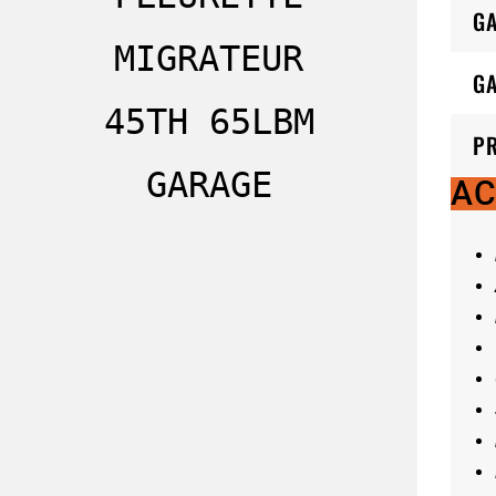
G
MIGRATEUR
GA
45TH 65LBM
P
GARAGE
AC