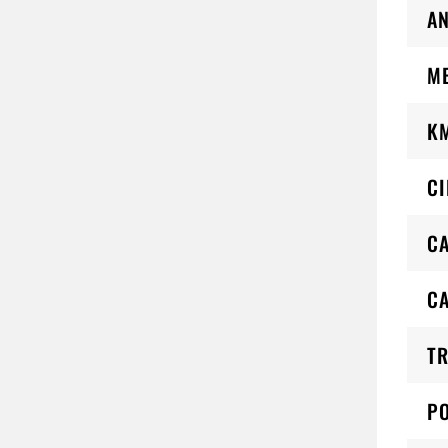
AN
M
K
CI
CA
C
TR
PO