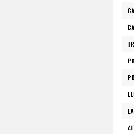
CA
C
TR
PO
PO
LU
L
AL