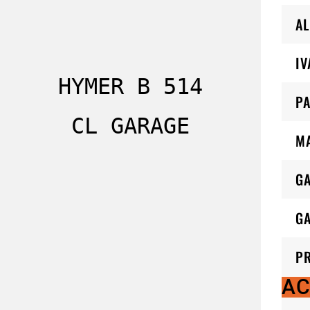
AL
IV
HYMER B 514
PA
CL GARAGE
M
G
GA
P
AC