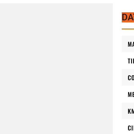
DA
M
TI
C
M
K
CI