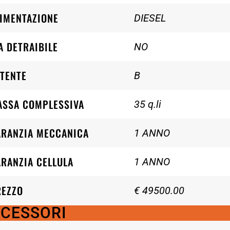
IMENTAZIONE
DIESEL
A DETRAIBILE
NO
TENTE
B
ASSA COMPLESSIVA
35 q.li
ARANZIA MECCANICA
1 ANNO
RANZIA CELLULA
1 ANNO
REZZO
€ 49500.00
CESSORI