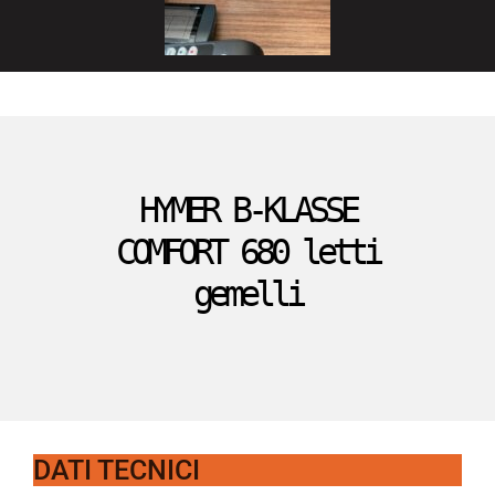
HYMER
B-KLASSE
COMFORT 680 letti
gemelli
DATI TECNICI