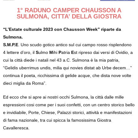
1° RADUNO CAMPER CHAUSSON A
SULMONA, CITTA’ DELLA GIOSTRA
“L’Estate culturale 2023 con Chausson Week” riparte da
Sulmona.
S.M.P.E
. Uno scudo gotico antico sul cui campo rosso risplendono
4 lettere d’oro, il
S
ulmo
M
ihi
P
atria
E
st ripreso dai versi di Ovidio, a
cui la città diede i natali nel 43 a.C. Sulmona è la mia patria,
“Gelidis uberrimus undis, milia qui novies distat ab Urbe decem…”
continua il poeta, ricchissima di gelide acque, che dista nove volte
dieci miglia da Roma”.
Ed ecco che si apre ai nostri occhi Sulmona, la città dalle mille
espressioni cosi come per i suoi confetti, con un centro storico bello
e invidiabile, Porte, Chiese, Palazzi storici, attività e manifestazioni
di fama nazionale, tra cui spicca la famosissima Giostra
Cavalleresca.