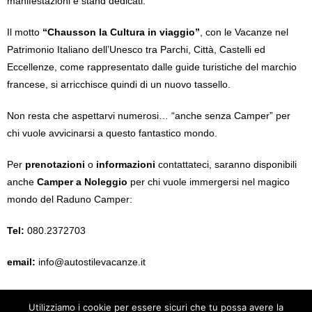
manifestazioni e stand dedicati.
Il motto
“Chausson la Cultura in viaggio”
, con le Vacanze nel
Patrimonio Italiano dell’Unesco tra Parchi, Città, Castelli ed
Eccellenze, come rappresentato dalle guide turistiche del marchio
francese, si arricchisce quindi di un nuovo tassello.
Non resta che aspettarvi numerosi… “anche senza Camper” per
chi vuole avvicinarsi a questo fantastico mondo.
Per
prenotazioni
o
informazioni
contattateci, saranno disponibili
anche
Camper a Noleggio
per chi vuole immergersi nel magico
mondo del Raduno Camper:
Tel:
080.2372703
email:
info@autostilevacanze.it
Utilizziamo i cookie per essere sicuri che tu possa avere la
© Copyright
AutostileVacanze
. All rights reserved