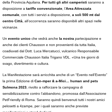
della Provincia Aquilana.
Per tutti gli altri camperisti
saranno a
disposizione a
tariffe convenzionate
, l’
Area Attrezzata
comunale
, con tutti i servizi a disposizione,
a soli 500 mt dal
centro Città
, all’occorrenza saranno disponibili altri spazi nelle
vicinanze.
Un
evento unico
che vedrà anche
la nostra
partecipazione e
anche dei clienti Chausson e non provenienti da tutta Italia,
coadiuvati dal Dott. Luca Mercatucci, vulcanico Responsabile
Commerciale Chausson Italia Trigano VDL. «Una tre giorni di
svago, divertimento e cultura.
La Manifestazione sarà arricchita anche di un “Evento nell’Evento”
la prima Edizione di
Can-mper & a-Mici… human and pets
Sulmona 2023
, rivolto a rafforzare la campagna di
sensibilizzazione contro l’abbandono, promossa dall’Associazione
PetFriendly di Roma. Saranno quindi benvenuti tutti i nostri amici
pelosetti a 4zampe, per i quali saranno anche previste