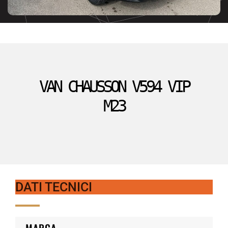
VAN CHAUSSON V594 VIP
M23
DATI TECNICI
MARCA