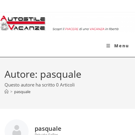
Salta
al
contenuto
Menu
Autore:
pasquale
Questo autore ha scritto 0 Articoli
>
pasquale
pasquale
Private Seller